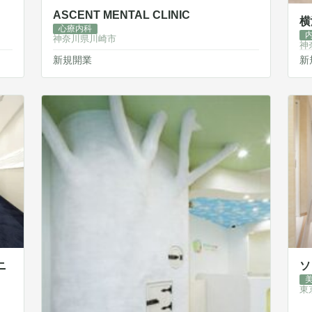
ASCENT MENTAL CLINIC
横
心療内科
神奈川県川崎市
神
新規開業
新
ニ
ソ
東