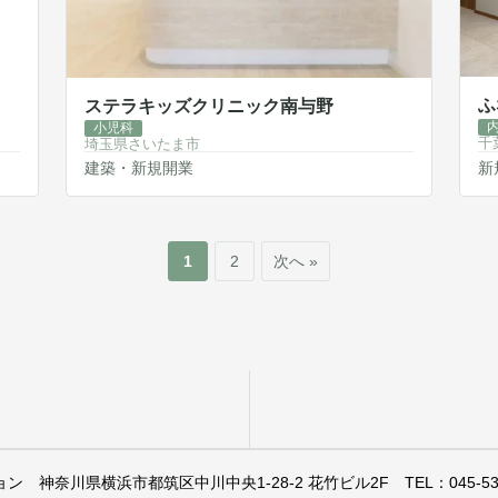
ふ
ステラキッズクリニック南与野
小児科
千
埼玉県さいたま市
建築・新規開業
新
1
2
次へ »
ョン
神奈川県横浜市都筑区中川中央1-28-2 花竹ビル2F
TEL：045-53