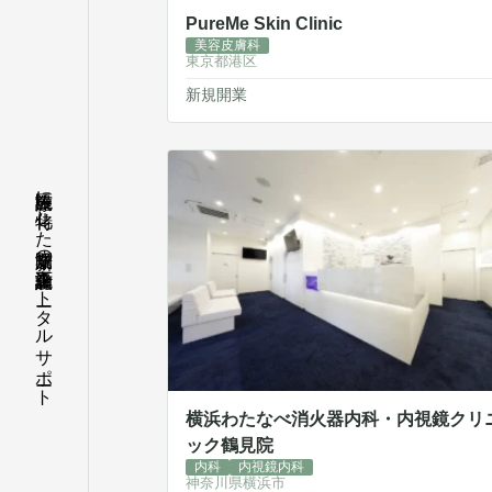
PureMe Skin Clinic
美容皮膚科
東京都港区
新規開業
医療施設に特化した新規開業の企画・設計・施工をトータルサポート
横浜わたなべ消火器内科・内視鏡クリ
ック鶴見院
内科
内視鏡内科
神奈川県横浜市