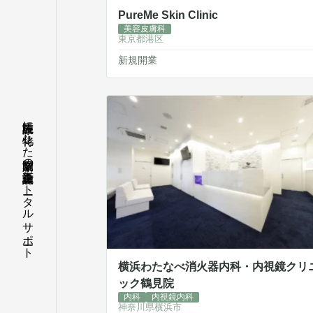
PureMe Skin Clinic
美容皮膚科
東京都港区
新規開業
医療施設に特化した新規開業の企画・設計・施工をトータルサポート
横浜わたなべ消火器内科・内視鏡クリ
ック鶴見院
内科
内視鏡内科
神奈川県横浜市