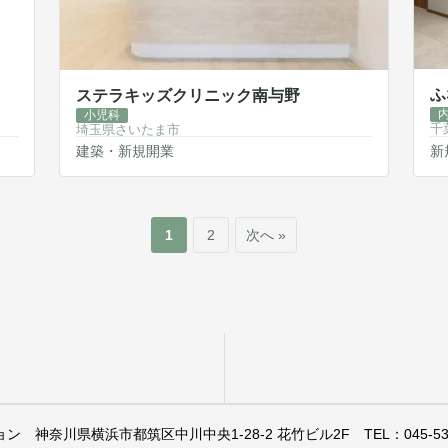
ふ
ステラキッズクリニック南与野
小児科
千
埼玉県さいたま市
建築・新規開業
新
1
2
次へ »
ョン
神奈川県横浜市都筑区中川中央1-28-2 花竹ビル2F
TEL：045-53