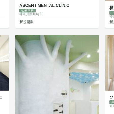
ASCENT MENTAL CLINIC
横
心療内科
神奈川県川崎市
神
新規開業
新
ニ
ソ
東